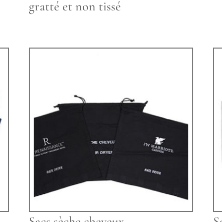
gratté et non tissé
Sacs sèche cheveux
S