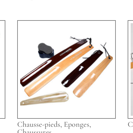
Chausse-pieds, Eponges,
C
Chaussures